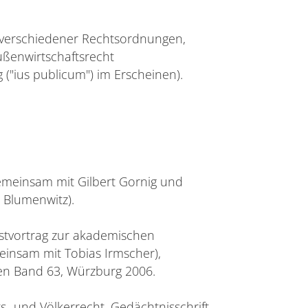
 verschiedener Rechtsordnungen,
ußenwirtschaftsrecht
g ("ius publicum") im Erscheinen).
gemeinsam mit Gilbert Gornig und
 Blumenwitz).
stvortrag zur akademischen
einsam mit Tobias Irmscher),
ten Band 63, Würzburg 2006.
- und Völkerrecht. Gedächtnisschrift