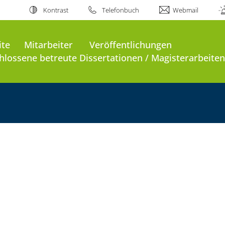
Kontrast
Telefonbuch
Webmail
ite
Mitarbeiter
Veröffentlichungen
lossene betreute Dissertationen / Magisterarbeiten