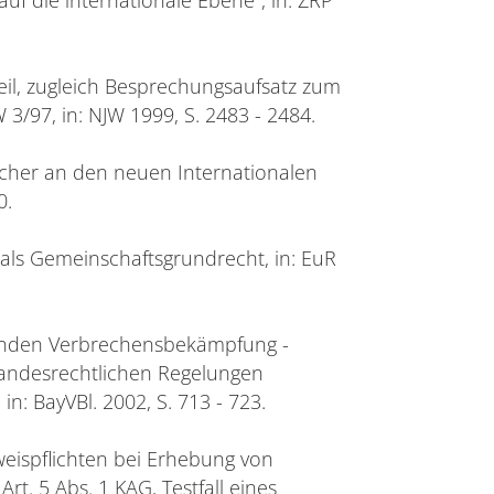
l, zugleich Besprechungsaufsatz zum
3/97, in: NJW 1999, S. 2483 - 2484.
tscher an den neuen Internationalen
0.
 als Gemeinschaftsgrundrecht, in: EuR
genden Verbrechensbekämpfung -
 landesrechtlichen Regelungen
in: BayVBl. 2002, S. 713 - 723.
eispflichten bei Erhebung von
t. 5 Abs. 1 KAG, Testfall eines