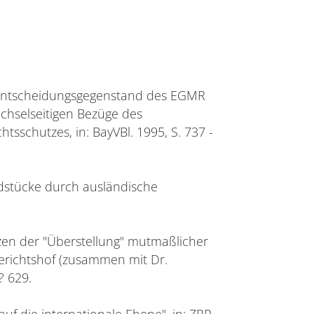
Entscheidungsgegenstand des EGMR
echselseitigen Bezüge des
schutzes, in: BayVBl. 1995, S. 737 -
ndstücke durch ausländische
.
zen der "Überstellung" mutmaßlicher
gerichtshof (zusammen mit Dr.
? 629.
uf die internationale Ebene", in: ZRP