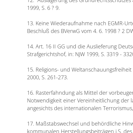
1999, S. 6 ? 9.
13. Keine Wiederaufnahme nach EGMR-Urtei
Beschluß des BVerwG vom 4. 6. 1998 ? 2 DW 
14. Art. 16 II GG und die Auslieferung Deu
Strafgerichtshof, in: NJW 1999, S. 3319 - 332
15. Religions- und Weltanschauungsfreiheit
2000, S. 261-273.
16. Rasterfahndung als Mittel der vorbeu
Notwendigkeit einer Vereinheitlichung der
angesichts des internationalen Terrorismus, 
17. Maßstabswechsel und behördliche Hinw
kommunalen Herstellungsbeiträgen i.S. des Ar